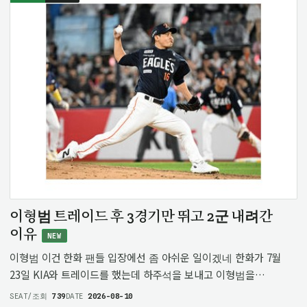
이형범 트레이드 후 3경기만 뛰고 2군 내려간
이유
NEW
이형범 이건 한화 팬들 입장에선 좀 아쉬운 일이겠네 한화가 7월
23일 KIA와 트레이드를 했는데 하주석을 보내고 이형범을
받아들이긴 했음 KIA는 내야수 필요해서 하주석을 보냈고 한화는
SEAT/조회
739
DATE
2026-08-10