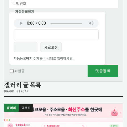
자동등록방지
이름
비밀번호
필수
필수
새로고침
자동등록방지 숫자를 순서대로 입력하세요.
댓글등록
비밀글
갤러리 글 목록
BOARD STREAM
갤러리
갤러리