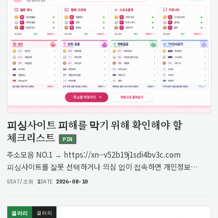
피싱사이트 피해를 막기 위해 확인해야 할
체크리스트
PIN
주소모음 NO.1 → https://xn--v52b19j1sdi4bv3c.com
피싱사이트를 잘못 선택하거나 의심 없이 접속하면 개인정보
입력, 금전 피해, 추가 피해로 이어질 수 있습니다. 특히
SEAT/조회
1
DATE
2026-08-10
피싱사이트는 특정 키워드를 활용해 포털 검색 결과 상단 또는
광고로 노출…
갤러리
갤러리