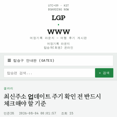
UTC+09 · KST
BOARDING NOW
LGP
·
WWW
여정기록 라운지 — 여행 후기 게시판
여정기록 라운지
탑승객(회원) 온라인
☰ 탑승구 안내판 (GATES)
✈ 검색
갤러리
최신주소 업데이트 주기 확인 전 반드시
체크해야 할 기준
민준28
2026-08-04 00:01:57
조회 23