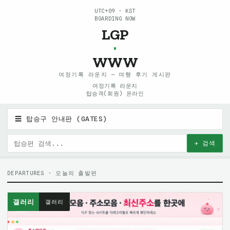
UTC+09 · KST
BOARDING NOW
LGP
·
WWW
여정기록 라운지 — 여행 후기 게시판
여정기록 라운지
탑승객(회원) 온라인
☰ 탑승구 안내판 (GATES)
✈ 검색
DEPARTURES · 오늘의 출발편
갤러리
갤러리