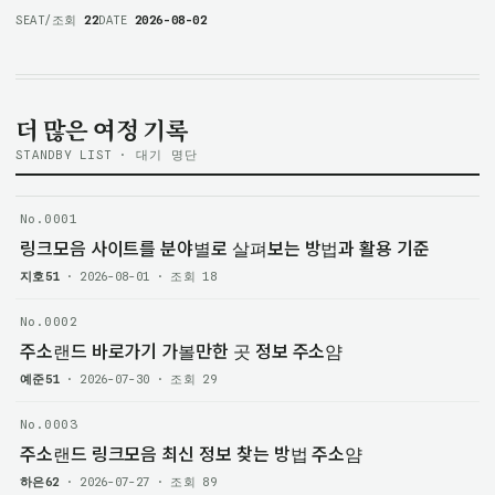
과정이 필요합니다. 주소얌에서 위치 정보를 확인한 뒤 방문
SEAT/조회
22
DATE
2026-08-02
계획을 세우는 것도 도움이 됩니다. 웨이브파크는 경기도 시흥시
거북섬둘레길 42…
더 많은 여정 기록
STANDBY LIST · 대기 명단
No.0001
링크모음 사이트를 분야별로 살펴보는 방법과 활용 기준
지호51
· 2026-08-01 · 조회 18
No.0002
주소랜드 바로가기 가볼만한 곳 정보 주소얌
예준51
· 2026-07-30 · 조회 29
No.0003
주소랜드 링크모음 최신 정보 찾는 방법 주소얌
하은62
· 2026-07-27 · 조회 89