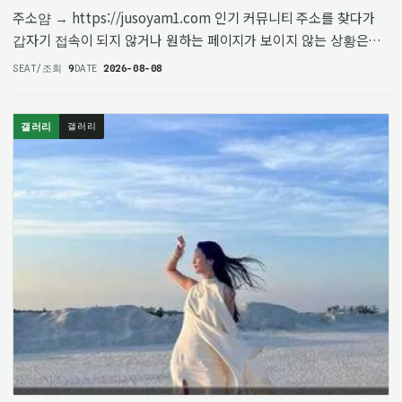
주소얌 → https://jusoyam1.com 인기 커뮤니티 주소를 찾다가
갑자기 접속이 되지 않거나 원하는 페이지가 보이지 않는 상황은
생각보다 자주 발생합니다. 검색을 통해 찾은 링크를 눌렀는데
SEAT/조회
9
DATE
2026-08-08
페이지가 열리지 않거나, 이전에 보던 정보가 사라진 것처럼
느껴질 때…
갤러리
갤러리