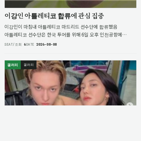
이강인 아틀레티코 합류에 관심 집중
이강인이 마침내 아틀레티코 마드리드 선수단에 합류했음
아틀레티코 선수단은 한국 투어를 위해 6일 오후 인천공항에
도착했고 호텔에서 대기 중이었음 이강인은 이날 공식 SNS를
SEAT/조회
6
DATE
2026-08-08
통해 모습을 드러내며 팀에 합류한 걸로 보임 이강인은 최근 몇
달간 부상으로 경기에 출전하지 못…
갤러리
갤러리