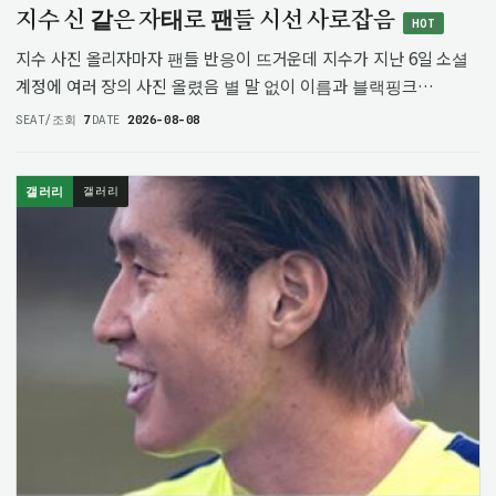
지수 신 같은 자태로 팬들 시선 사로잡음
HOT
지수 사진 올리자마자 팬들 반응이 뜨거운데 지수가 지난 6일 소셜
계정에 여러 장의 사진 올렸음 별 말 없이 이름과 블랙핑크
이름만 해시태그 달았는데도 사진 자체가 너무 화려해서 눈길
SEAT/조회
7
DATE
2026-08-08
끌었음 지수 몸매와 표정이 신 같은 느낌이라서 더 인상 깊었음
팬들 댓글도 대부분 지…
갤러리
갤러리