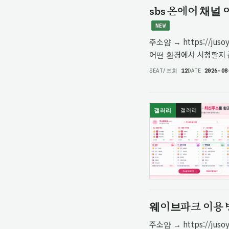
sbs 온에어 채널
NEW
주소얌 → https://j
어떤 환경에서 시청할지 
확인하려는 사람들에게 필
SEAT/조회
12
DATE
2026-08
프로그램을…
갤러리
갤러리
웨이브파크 이용 
주소얌 → https://j