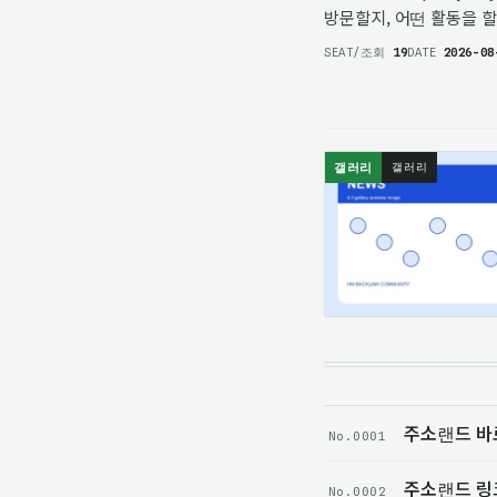
방문할지, 어떤 활동을 
확인한 뒤 방문 계획을 
SEAT/조회
19
DATE
2026-08
거북섬둘레길 42…
갤러리
갤러리
주소랜드 바
No.0001
주소랜드 링
No.0002