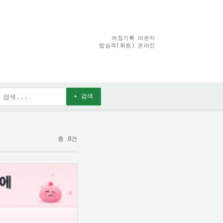
여정기록 라운지
탑승객(회원) 온라인
✈ 검색
총 8건