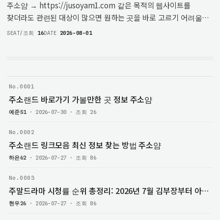
주소얌 → https://jusoyam1.com 같은 목적의 웹사이트를
찾더라도 관련된 대상이 많으면 원하는 곳을 바로 고르기 어려울
수 있습니다. 검색창에 키워드를 입력하면 비슷한 이름의 사이트와
SEAT/조회
16
DATE
2026-08-01
다양한 정보가 함께 나오기 때문에, 필요한 기준 없이 하나씩
확인하는 …
No.0001
주소랜드 바로가기 가볼만한 곳 정보 주소얌
예준51
· 2026-07-30 · 조회 26
No.0002
주소랜드 링크모음 최신 정보 찾는 방법 주소얌
하은62
· 2026-07-27 · 조회 86
No.0003
주말드라마 시청률 순위 총정리: 2026년 7월 김부장부터 아파트까지 최신 인기작 비교 주소모음
현우26
· 2026-07-27 · 조회 86