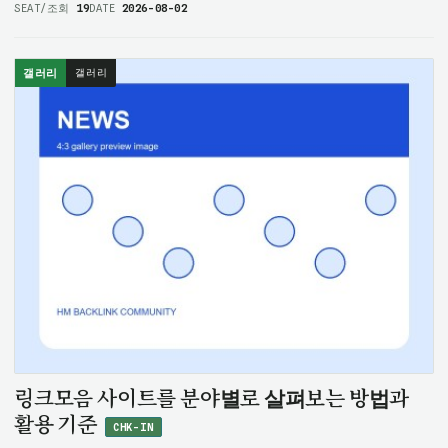
과정이 필요합니다. 주소얌에서 위치 정보를 확인한 뒤 방문
SEAT/조회
19
DATE
2026-08-02
계획을 세우는 것도 도움이 됩니다. 웨이브파크는 경기도 시흥시
거북섬둘레길 42…
갤러리
갤러리
링크모음 사이트를 분야별로 살펴보는 방법과
활용 기준
CHK-IN