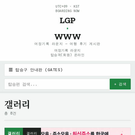
UTC+09 · KST
BOARDING NOW
LGP
·
WWW
여정기록 라운지 — 여행 후기 게시판
여정기록 라운지
탑승객(회원) 온라인
☰ 탑승구 안내판 (GATES)
✈ 검색
갤러리
총 8건
갤러리
갤러리